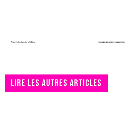
LIRE LES AUTRES ARTICLES
LU DANS "PRIMA"
LES SEA GIRLS AU POUVOIR
Les reines du music-