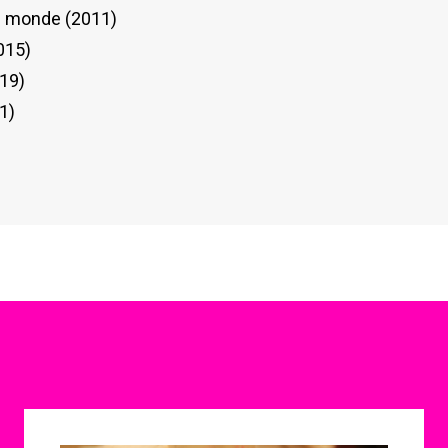
du monde (2011)
015)
019)
1)