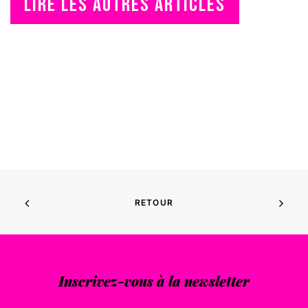
LIRE LES AUTRES ARTICLES
LU DANS "SUD OUEST"
DÉRAPAGE
Les Sea Girls lèvent le
voile sur le music-hall
LIRE LA SUITE
RETOUR
Inscrivez-vous à la newsletter