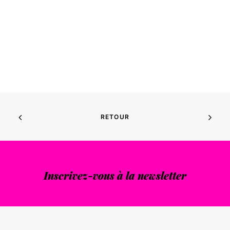
LU DANS "SUD OUEST"
DÉRAPAGE
Les Sea Girls lèvent le
voile sur le music-hall
LIRE LA SUITE
RETOUR
Inscrivez-vous à la newsletter