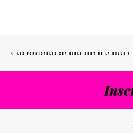
LU DANS "LA NOUVELLE RÉPUBLIQUE"
LES SEA GIRLS - LA REVUE
Les formidables Sea Girls s
LIRE LA SUITE
LES FORMIDABLES SEA GIRLS SONT DE LA REVUE !
Insc